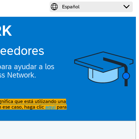


Español
RK
veedores
para ayudar a los
ss Network.
gnifica que está utilizando una
 ese caso, haga clic
aquí
para