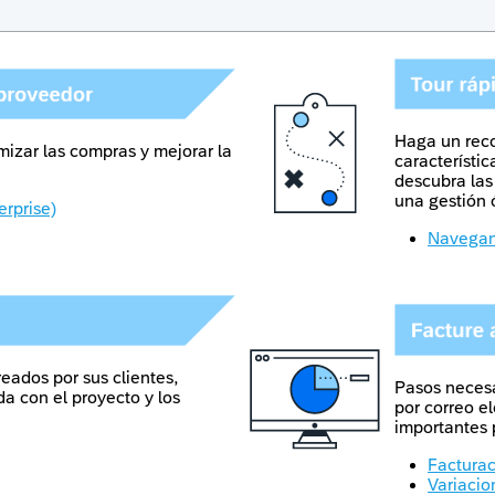
Haga un reco
izar las compras y mejorar la
característi
descubra las
una gestión 
erprise)
Navegan
eados por sus clientes,
Pasos necesa
a con el proyecto y los
por correo e
importantes 
Factura
Variacio