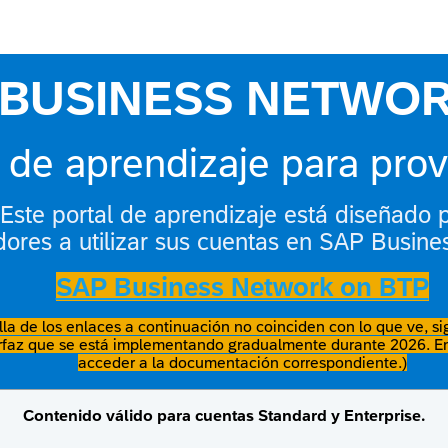
BUSINESS NETWO
l de aprendizaje para pro
 Este portal de aprendizaje está diseñado 
ores a utilizar sus cuentas en SAP Busine
SAP Business Network on BTP
lla de los enlaces a continuación no coinciden con lo que ve, si
rfaz que se está implementando gradualmente durante 2026. En
acceder a la documentación correspondiente.)
Contenido válido para cuentas Standard y Enterprise.