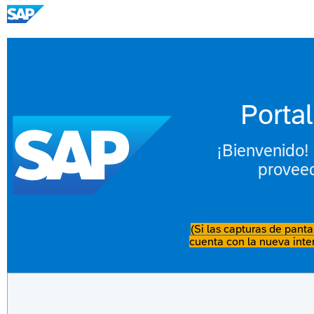
Porta
¡Bienvenido!
proveed
(Si las capturas de panta
cuenta con la nueva inte