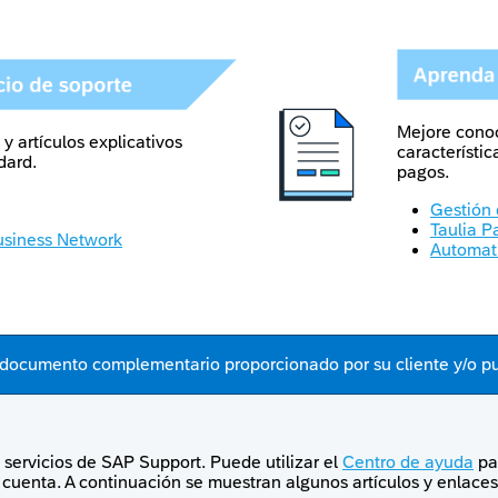
Mejore cono
y artículos explicativos
característi
dard.
pagos.
Gestión
Taulia P
usiness Network
Automati
l documento complementario proporcionado por su cliente y/o p
 servicios de SAP Support. Puede utilizar el
Centro de ayuda
par
 cuenta. A continuación se muestran algunos artículos y enlaces