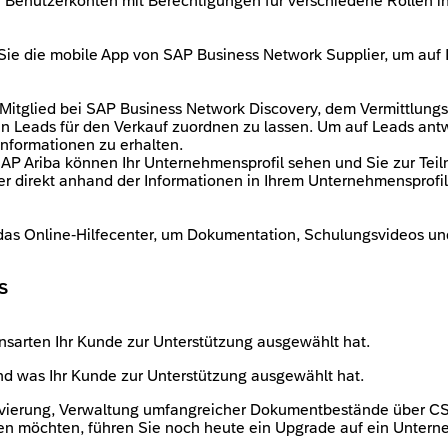
ie Benutzerkonten mit Berechtigungen für verschiedene Rollen 
ie die mobile App von SAP Business Network Supplier, um auf I
Mitglied bei SAP Business Network Discovery, dem Vermittlungs
n Leads für den Verkauf zuordnen zu lassen. Um auf Leads antw
Informationen zu erhalten.
SAP Ariba können Ihr Unternehmensprofil sehen und Sie zur Te
er direkt anhand der Informationen in Ihrem Unternehmensprofi
das Online-Hilfecenter, um Dokumentation, Schulungsvideos u
S
nsarten Ihr Kunde zur Unterstützung ausgewählt hat.
nd was Ihr Kunde zur Unterstützung ausgewählt hat.
hivierung, Verwaltung umfangreicher Dokumentbestände über CSV
lten möchten, führen Sie noch heute ein Upgrade auf ein Unte